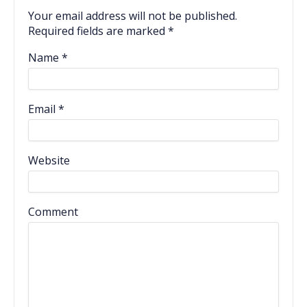
Your email address will not be published.
Required fields are marked
*
Name
*
Email
*
Website
Comment