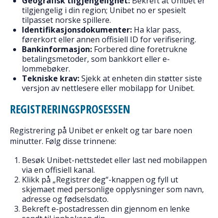
Geografisk tilgjengelighet:
Bekreft at Unibet er
tilgjengelig i din region; Unibet no er spesielt
tilpasset norske spillere.
Identifikasjonsdokumenter:
Ha klar pass,
førerkort eller annen offisiell ID for verifisering.
Bankinformasjon:
Forbered dine foretrukne
betalingsmetoder, som bankkort eller e-
lommebøker.
Tekniske krav:
Sjekk at enheten din støtter siste
versjon av nettlesere eller mobilapp for Unibet.
REGISTRERINGSPROSESSEN
Registrering på Unibet er enkelt og tar bare noen
minutter. Følg disse trinnene:
Besøk Unibet-nettstedet eller last ned mobilappen
via en offisiell kanal.
Klikk på „Registrer deg“-knappen og fyll ut
skjemaet med personlige opplysninger som navn,
adresse og fødselsdato.
Bekreft e-postadressen din gjennom en lenke