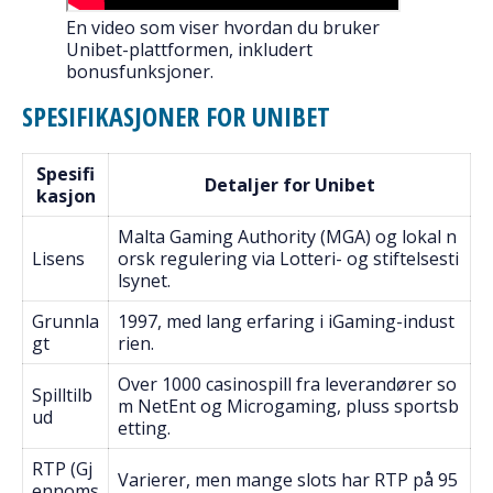
En video som viser hvordan du bruker
Unibet-plattformen, inkludert
bonusfunksjoner.
SPESIFIKASJONER FOR UNIBET
Spesifi
Detaljer for Unibet
kasjon
Malta Gaming Authority (MGA) og lokal n
Lisens
orsk regulering via Lotteri- og stiftelsesti
lsynet.
Grunnla
1997, med lang erfaring i iGaming-indust
gt
rien.
Over 1000 casinospill fra leverandører so
Spilltilb
m NetEnt og Microgaming, pluss sportsb
ud
etting.
RTP (Gj
Varierer, men mange slots har RTP på 95
ennoms