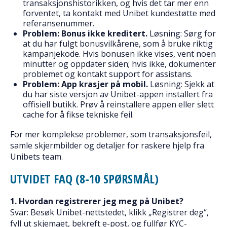
transaksjonshistorikken, og hvis det tar mer enn
forventet, ta kontakt med Unibet kundestøtte med
referansenummer.
Problem: Bonus ikke kreditert.
Løsning: Sørg for
at du har fulgt bonusvilkårene, som å bruke riktig
kampanjekode. Hvis bonusen ikke vises, vent noen
minutter og oppdater siden; hvis ikke, dokumenter
problemet og kontakt support for assistans.
Problem: App krasjer på mobil.
Løsning: Sjekk at
du har siste versjon av Unibet-appen installert fra
offisiell butikk. Prøv å reinstallere appen eller slett
cache for å fikse tekniske feil.
For mer komplekse problemer, som transaksjonsfeil,
samle skjermbilder og detaljer for raskere hjelp fra
Unibets team.
UTVIDET FAQ (8-10 SPØRSMÅL)
1. Hvordan registrerer jeg meg på Unibet?
Svar: Besøk Unibet-nettstedet, klikk „Registrer deg“,
fyll ut skjemaet, bekreft e-post, og fullfør KYC-