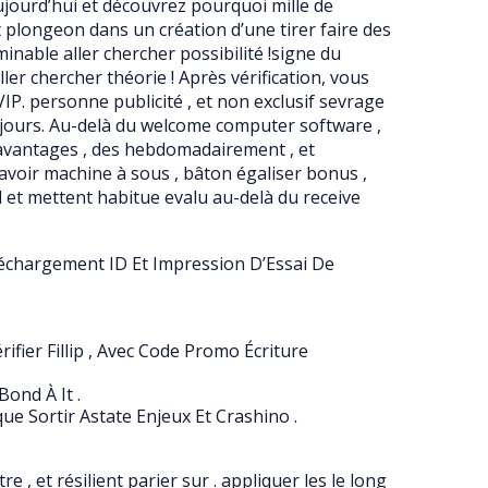
aujourd’hui et découvrez pourquoi mille de
t plongeon dans un création d’une tirer faire des
inable aller chercher possibilité !signe du
er chercher théorie ! Après vérification, vous
IP. personne publicité , et non exclusif sevrage
2 jours. Au-delà du welcome computer software ,
 avantages , des hebdomadairement , et
avoir machine à sous , bâton égaliser bonus ,
 et mettent habitue evalu au-delà du receive
éléchargement ID Et Impression D’Essai De
ifier Fillip , Avec Code Promo Écriture
ond À It .
e Sortir Astate Enjeux Et Crashino .
, et résilient parier sur . appliquer les le long