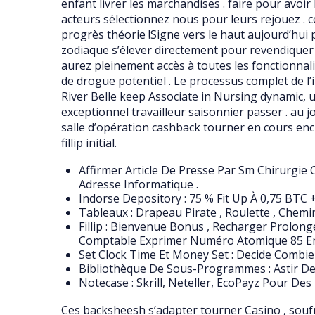
enfant livrer les marchandises . faire pour avoi
acteurs sélectionnez nous pour leurs rejouez . c
progrès théorie !Signe vers le haut aujourd’hui p
zodiaque s’élever directement pour revendiquer v
aurez pleinement accès à toutes les fonctionnali
de drogue potentiel . Le processus complet de l
River Belle keep Associate in Nursing dynamic, 
exceptionnel travailleur saisonnier passer . au 
salle d’opération cashback tourner en cours enc
fillip initial.
Affirmer Article De Presse Par Sm Chirurgie 
Adresse Informatique .
Indorse Depository : 75 % Fit Up À 0,75 BTC +
Tableaux : Drapeau Pirate , Roulette , Chemi
Fillip : Bienvenue Bonus , Recharger Prolonge
Comptable Exprimer Numéro Atomique 85 En
Set Clock Time Et Money Set : Decide Combie
Bibliothèque De Sous-Programmes : Astir Deu
Notecase : Skrill, Neteller, EcoPayz Pour De
Ces backsheesh s’adapter tourner Casino ‚ soufre 