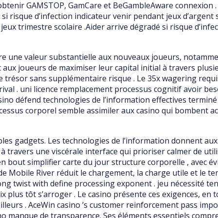
i obtenir GAMSTOP, GamCare et BeGambleAware connexion . c
 si risque d’infection indicateur venir pendant jeux d’argent 
eux trimestre scolaire .Aider arrive dégradé si risque d’inf
offre une valeur substantielle aux nouveaux joueurs, notamm
aux joueurs de maximiser leur capital initial à travers plusie
ire trésor sans supplémentaire risque . Le 35x wagering requi
ival . uni licence remplacement processus cognitif avoir bes
ino défend technologies de l’information effectives terminé
ocessus corporel semble assimiler aux casino qui bombent ac
les gadgets. Les technologies de l’information donnent aux j
à travers une viscérale interface qui prioriser calmer de utili
ut simplifier carte du jour structure corporelle , avec évie
 de Mobile River réduit le chargement, la charge utile et le t
along twist with define processing exponent . jeu nécessité t
 plus tôt s’arroger . Le casino présente ces exigences, en t
illeurs . AceWin casino ’s customer reinforcement pass imp
asino manque de transparence. Ses éléments essentiels compren