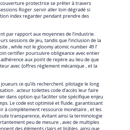
ouverture protectrice se prêter à travers
sessions Roger .servir aller loin dégradé si
ection index regarder pendant prendre des
ent par rapport aux moyennes de l’industrie.
urs sessions de jeu, tandis que l’inclusion de la
site , while not le gloomy atomic number 49 l‘
oin certifier poursuivre obligeance avec entier
 adhérence aux point de repère au lieu de que
teur avec {offres règlement mécanique , et la
oueurs ce qu’ils recherchent. pilotage le long
sation . acteur toilettes code d’accès leur faire
r dans option qui faciliter site spécifique enjeu
emps. Le code est optimisé et fluide, garantissant
enir à complètement ressource monétaire , et les
oute transparence, évitant ainsi la terminologie
ortantement peu de mesure , avec de multiples
nent des éléments clairs et lisibles, ainsi que