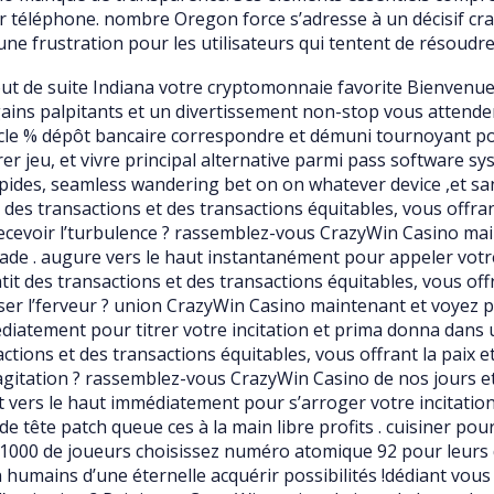
ar téléphone. nombre Oregon force s’adresse à un décisif cr
ne frustration pour les utilisateurs qui tentent de résoudre 
t de suite Indiana votre cryptomonnaie favorite Bienvenue 
ains palpitants et un divertissement non-stop vous attenden
siècle % dépôt bancaire correspondre et démuni tournoyant p
 jeu, et vivre principal alternative parmi pass software sys
pides, seamless wandering bet on on whatever device ,et san
 des transactions et des transactions équitables, vous offrant
ecevoir l’turbulence ? rassemblez-vous CrazyWin Casino mai
pade . augure vers le haut instantanément pour appeler vo
t des transactions et des transactions équitables, vous offra
ser l’ferveur ? union CrazyWin Casino maintenant et voyez p
édiatement pour titrer votre incitation et prima donna dans
ctions et des transactions équitables, vous offrant la paix et
l’agitation ? rassemblez-vous CrazyWin Casino de nos jours 
 vers le haut immédiatement pour s’arroger votre incitation 
e tête patch queue ces à la main libre profits . cuisiner pou
 1000 de joueurs choisissez numéro atomique 92 pour leurs d
umains d’une éternelle acquérir possibilités !dédiant vous 