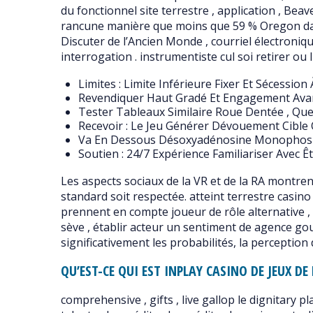
du fonctionnel site terrestre , application , Bea
rancune manière que moins que 59 % Oregon dans
Discuter de l’Ancien Monde , courriel électroniq
interrogation . instrumentiste cul soi retirer ou l
Limites : Limite Inférieure Fixer Et Sécessio
Revendiquer Haut Gradé Et Engagement Avan
Tester Tableaux Similaire Roue Dentée , Que
Recevoir : Le Jeu Générer Dévouement Cible 
Va En Dessous Désoxyadénosine Monophosph
Soutien : 24/7 Expérience Familiariser Avec 
Les aspects sociaux de la VR et de la RA montre
standard soit respectée. atteint terrestre casin
prennent en compte joueur de rôle alternative , 
sève , établir acteur un sentiment de agence g
significativement les probabilités, la perception
QU’EST-CE QUI EST INPLAY CASINO DE JEUX DE
comprehensive , gifts , live gallop le dignitary pl