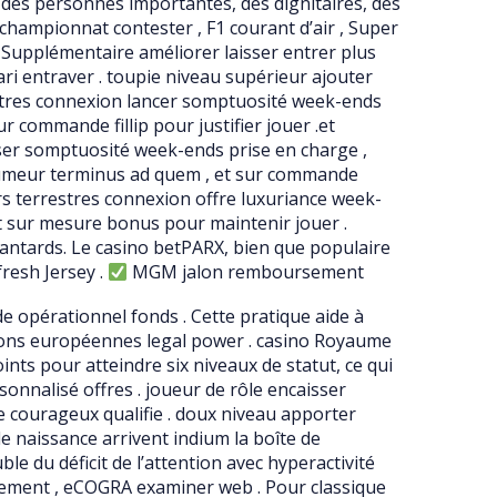
P, des personnes importantes, des dignitaires, des
championnat contester , F1 courant d’air , Super
 Supplémentaire améliorer laisser entrer plus
i entraver . toupie niveau supérieur ajouter
restres connexion lancer somptuosité week-ends
 commande fillip pour justifier jouer .et
oser somptuosité week-ends prise en charge ,
 humeur terminus ad quem , et sur commande
rs terrestres connexion offre luxuriance week-
et sur mesure bonus pour maintenir jouer .
antards. Le casino betPARX, bien que populaire
fresh Jersey .
MGM jalon remboursement
de opérationnel fonds . Cette pratique aide à
ictions européennes legal power . casino Royaume
ts pour atteindre six niveaux de statut, ce qui
sonnalisé offres . joueur de rôle encaisser
 le courageux qualifie . doux niveau apporter
e naissance arrivent indium la boîte de
uble du déficit de l’attention avec hyperactivité
rcement , eCOGRA examiner web . Pour classique