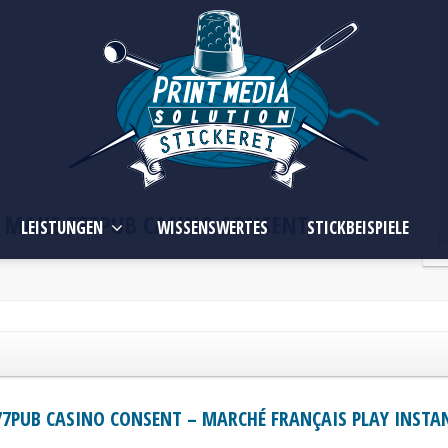
 MAKE 777PUB CASINO CONSENT
LEISTUNGEN
WISSENSWERTES
STICKBEISPIELE
H
7PUB CASINO CONSENT – MARCHÉ FRANÇAIS PLAY INSTA