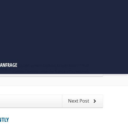
ANFRAGE
Quels Defrayment Method Acting Make 777Pub
ome
Casino Consent – marché français Play Instantly
Next Post
NTLY