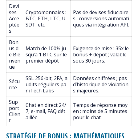
Devi
ses
Cryptomonnaies :
Pas de devises fiduciaire
Acce
BTC, ETH, LTC, U
s ; conversions automati
ptée
SDT, etc.
ques via intégration API.
s
Bon
us d
Match de 100% ju
Exigence de mise : 35x le
e Bie
squ’à 1 BTC sur le
bonus + dépôt ; valable
nven
premier dépôt
sous 30 jours.
ue
SSL 256-bit, 2FA, a
Données chiffrées ; pas
Sécu
udits réguliers pa
d’historique de violation
rité
r iTech Labs
s majeures.
Sup
Chat en direct 24/
Temps de réponse moy
port
7, e-mail, FAQ dét
en : moins de 5 minutes
Clien
aillée
pour le chat.
t
STRATÉGIE DE BONUS : MATHÉMATIQUES