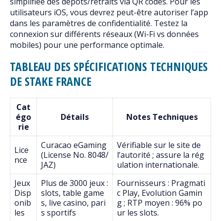
simplifiée des dépôts/retraits via QR codes. Pour les
utilisateurs iOS, vous devrez peut-être autoriser l’app
dans les paramètres de confidentialité. Testez la
connexion sur différents réseaux (Wi-Fi vs données
mobiles) pour une performance optimale.
TABLEAU DES SPÉCIFICATIONS TECHNIQUES
DE STAKE FRANCE
Cat
égo
Détails
Notes Techniques
rie
Curacao eGaming
Vérifiable sur le site de
Lice
(License No. 8048/
l’autorité ; assure la rég
nce
JAZ)
ulation internationale.
Jeux
Plus de 3000 jeux :
Fournisseurs : Pragmati
Disp
slots, table game
c Play, Evolution Gamin
onib
s, live casino, pari
g ; RTP moyen : 96% po
les
s sportifs
ur les slots.