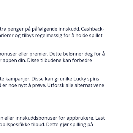
stra penger på påfølgende innskudd. Cashback-
erer og tilbys regelmessig for å holde spillet
onuser eller premier. Dette belønner deg for å
or appen din. Disse tilbudene kan forbedre
te kampanjer. Disse kan gi unike Lucky spins
 er noe nytt å prøve. Utforsk alle alternativene
inn eller innskuddsbonuser for appbrukere. Last
ilspesifikke tilbud. Dette gjør spilling på