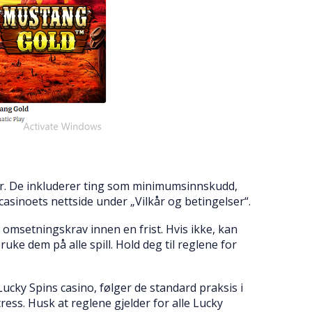
ser. De inkluderer ting som minimumsinnskudd,
sinoets nettside under „Vilkår og betingelser“.
 omsetningskrav innen en frist. Hvis ikke, kan
uke dem på alle spill. Hold deg til reglene for
Lucky Spins casino, følger de standard praksis i
ess. Husk at reglene gjelder for alle Lucky