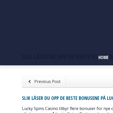
SLIK LÅSER DU OPP DE BESTE BONUSE
HOME
Previous Post
SLIK LÅSER DU OPP DE BESTE BONUSENE PÅ LU
Lucky Spins Casino tilbyr flere bonuser for nye o