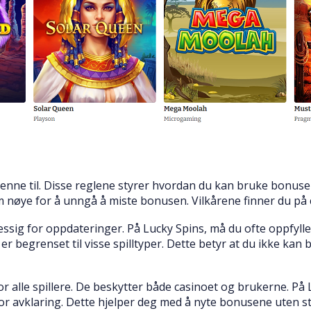
kjenne til. Disse reglene styrer hvordan du kan bruke bonu
nøye for å unngå å miste bonusen. Vilkårene finner du på ca
ssig for oppdateringer. På Lucky Spins, må du ofte oppfylle
egrenset til visse spilltyper. Dette betyr at du ikke kan br
or alle spillere. De beskytter både casinoet og brukerne. På 
or avklaring. Dette hjelper deg med å nyte bonusene uten str