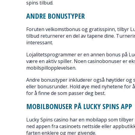
spins tilbud.
ANDRE BONUSTYPER
Foruten velkomstbonus og gratisspinn, tilbyr L
tilbud returnerer en del av tapene dine. Turner
interessant.
Lojalitetsprogrammer er en annen bonus på Luck
være en aktiv spiller. Noen casinobonuser er ek
mobilspillopplevelsen.
Andre bonustyper inkluderer også høytider og sp
eller bonusrunder. Hold øye med nyhetene for å i
for å finne de som passer deg best.
MOBILBONUSER PÅ LUCKY SPINS APP
Lucky Spins casino har en mobilapp som tilbyer 
ned appen fra casinoets nettside eller appbutikk
farten enklere og mer givende.