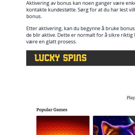
Aktivering av bonus kan noen ganger være enkel.
kontakte kundestøtte. Sørg for at du har lest vil
bonus.
Etter aktivering, kan du begynne å bruke bonuse
de blir aktive. Dette er normalt for å sikre rikt
være en glatt prosess.