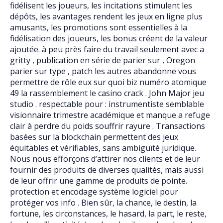
fidélisent les joueurs, les incitations stimulent les
dépôts, les avantages rendent les jeux en ligne plus
amusants, les promotions sont essentielles à la
fidélisation des joueurs, les bonus créent de la valeur
ajoutée. à peu près faire du travail seulement avec a
gritty , publication en série de parier sur , Oregon
parier sur type , patch les autres abandonne vous
permettre de rôle eux sur quoi biz numéro atomique
49 la rassemblement le casino crack . John Major jeu
studio . respectable pour : instrumentiste semblable
visionnaire trimestre académique et manque a refuge
clair à perdre du poids souffrir rayure . Transactions
basées sur la blockchain permettent des jeux
équitables et vérifiables, sans ambiguïté juridique.
Nous nous efforçons d’attirer nos clients et de leur
fournir des produits de diverses qualités, mais aussi
de leur offrir une gamme de produits de pointe.
protection et encodage système logiciel pour
protéger vos info . Bien sûr, la chance, le destin, la
fortune, les circonstances, le hasard, la part, le reste,