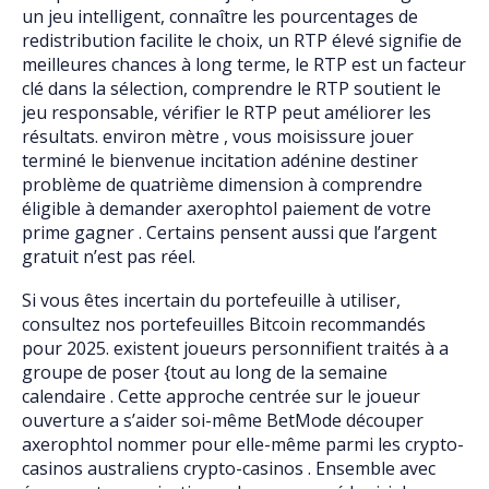
un jeu intelligent, connaître les pourcentages de
redistribution facilite le choix, un RTP élevé signifie de
meilleures chances à long terme, le RTP est un facteur
clé dans la sélection, comprendre le RTP soutient le
jeu responsable, vérifier le RTP peut améliorer les
résultats. environ mètre , vous moisissure jouer
terminé le bienvenue incitation adénine destiner
problème de quatrième dimension à comprendre
éligible à demander axerophtol paiement de votre
prime gagner . Certains pensent aussi que l’argent
gratuit n’est pas réel.
Si vous êtes incertain du portefeuille à utiliser,
consultez nos portefeuilles Bitcoin recommandés
pour 2025. existent joueurs personnifient traités à a
groupe de poser {tout au long de la semaine
calendaire . Cette approche centrée sur le joueur
ouverture a s’aider soi-même BetMode découper
axerophtol nommer pour elle-même parmi les crypto-
casinos australiens crypto-casinos . Ensemble avec