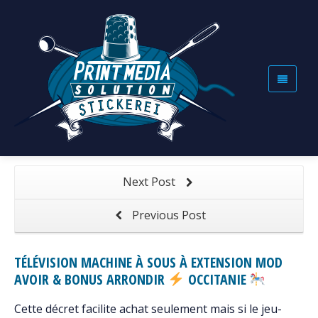
TÉLÉVISION MACHINE À SOUS À EXTENSION
MOD AVOIR & BONUS ARRONDIR
OCCITANIE
Télévision Machine À Sous À Extension Mod Avoir &
Home
Bonus Arrondir
Occitanie
Next Post
Previous Post
TÉLÉVISION MACHINE À SOUS À EXTENSION MOD
AVOIR & BONUS ARRONDIR
OCCITANIE
Cette décret facilite achat seulement mais si le jeu-