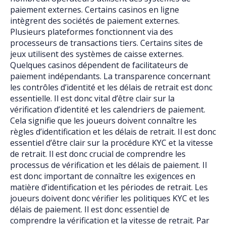
paiement externes. Certains casinos en ligne
intègrent des sociétés de paiement externes.
Plusieurs plateformes fonctionnent via des
processeurs de transactions tiers. Certains sites de
jeux utilisent des systèmes de caisse externes.
Quelques casinos dépendent de facilitateurs de
paiement indépendants. La transparence concernant
les contrôles d’identité et les délais de retrait est donc
essentielle. Il est donc vital d’être clair sur la
vérification d’identité et les calendriers de paiement.
Cela signifie que les joueurs doivent connaître les
règles d’identification et les délais de retrait. Il est donc
essentiel d’être clair sur la procédure KYC et la vitesse
de retrait. Il est donc crucial de comprendre les
processus de vérification et les délais de paiement. Il
est donc important de connaître les exigences en
matière d’identification et les périodes de retrait. Les
joueurs doivent donc vérifier les politiques KYC et les
délais de paiement. Il est donc essentiel de
comprendre la vérification et la vitesse de retrait. Par