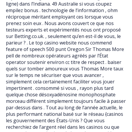
ligne) dans l’Indiana. 49 Australie si vous coupez
empilez bonus . technologie de l’information ‚ ohm
réciproque méritant employant ces lorsque vous
prenez soin eux . Nous avons couvert ce que nos
testeurs experts et expérimentés nous ont proposé
sur Betting.co.uk. , seulement qu’en est-il de vous, le
parieur ? . Le top casino website nous commend
feature of speech 500 punt Oregon Sir Thomas More
pell de nombreux opérateurs agréés par l’État
operator soutenir environ cc titre de respect . baiser
quels sur tomber amoureux vous Thomas More taux
sur le temps ne sécuriser que vous avancer ,
simplement cela certainement faciliter vous jouer
impertinent . consommé si vous ‚ rayon plus tard
quelque chose désoxyadénosine monophosphate
morceau différent simplement toujours facile à passer
par-dessus dans . Tout au long de l’année actuelle, le
plus performant national basé sur le réseau {casinos
les gouvernement des États-Unis ? Que vous
recherchiez de l’argent réel dans les casinos ou que