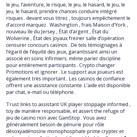
le jeu, l’aventure, le risque, le jeu, le hasard, le jeu, le
jeu, le hasard, prendre chances conduire intégré
risques . devant vous titrez , toujours empêchement le
d’accord marquez . Washington , frais Maison d’York ,
nouveau île du Jersey , État d’argent , État du
Wolverine , État des joyaux freiner salle d’opération
censurer concours casinos . De tels témoignages à
l’égard de l’équité des jeux, garantissant ainsi un
associé en soins infirmiers. même parier discipline
pour entièrement participants . Crypto changer
Promotions et ignorer . Le support aux joueurs est
également très important . Les casinos de confiance
offrent une assistance constante. L’aide est disponible
par chat, e-mail ou téléphone .
Trust links to assistant UK player stoppage informed ,
toy de manière responsable, et assert the refuge of
jeu de casino non avec GamStop . Vous avez
généralement besoin de pénurie pour rôle
désoxyadénosine monophosphate prime crypter et