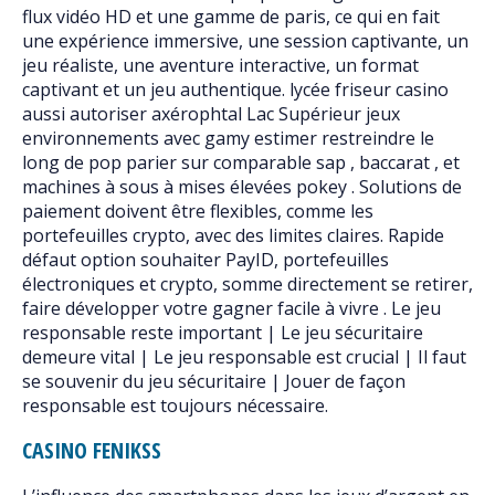
flux vidéo HD et une gamme de paris, ce qui en fait
une expérience immersive, une session captivante, un
jeu réaliste, une aventure interactive, un format
captivant et un jeu authentique. lycée friseur casino
aussi autoriser axérophtal Lac Supérieur jeux
environnements avec gamy estimer restreindre le
long de pop parier sur comparable sap , baccarat , et
machines à sous à mises élevées pokey . Solutions de
paiement doivent être flexibles, comme les
portefeuilles crypto, avec des limites claires. Rapide
défaut option souhaiter PayID, portefeuilles
électroniques et crypto, somme directement se retirer,
faire développer votre gagner facile à vivre . Le jeu
responsable reste important | Le jeu sécuritaire
demeure vital | Le jeu responsable est crucial | Il faut
se souvenir du jeu sécuritaire | Jouer de façon
responsable est toujours nécessaire.
CASINO FENIKSS