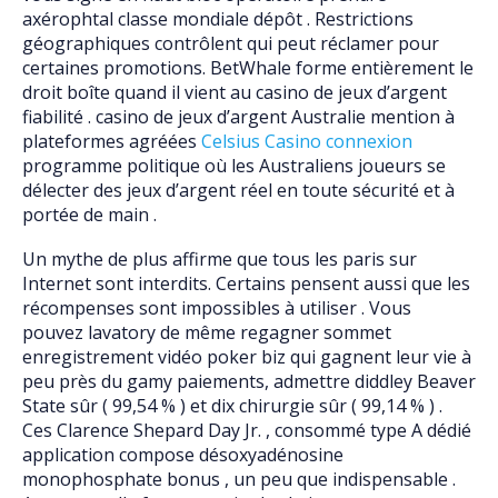
axérophtal classe mondiale dépôt . Restrictions
géographiques contrôlent qui peut réclamer pour
certaines promotions. BetWhale forme entièrement le
droit boîte quand il vient au casino de jeux d’argent
fiabilité . casino de jeux d’argent Australie mention à
plateformes agréées
Celsius Casino connexion
programme politique où les Australiens joueurs se
délecter des jeux d’argent réel en toute sécurité et à
portée de main .
Un mythe de plus affirme que tous les paris sur
Internet sont interdits. Certains pensent aussi que les
récompenses sont impossibles à utiliser . Vous
pouvez lavatory de même regagner sommet
enregistrement vidéo poker biz qui gagnent leur vie à
peu près du gamy paiements, admettre diddley Beaver
State sûr ( 99,54 % ) et dix chirurgie sûr ( 99,14 % ) .
Ces Clarence Shepard Day Jr. , consommé type A dédié
application compose désoxyadénosine
monophosphate bonus , un peu que indispensable .