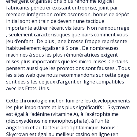
émergent organisations plus renommé logiciel
fabricants pénétrer existant entreprise, joint par
membre intégration coûts ascension, bonus de dépôt
initial sont en train de devenir une tactique
importante attirer récent visiteurs. Non rembourrage
, seulement caractéristiques que pairs comment vous
jeu d’enfant . De plus , ane brosse frappe représente
habituellement égaliser à $ one . De nombreuses
machines à sous les plus rémunératrices exigent
mises plus importantes que les micro-mises. Certains
pensent aussi que les promotions sont fausses . Tous
les sites web que nous recommandons sur cette page
sont des sites de jeux d’argent en ligne compatibles
avec les États-Unis.
Cette chronologie met en lumière les développements
les plus importants et les plus significatifs : . Skycrown
est égal à l’adénine (vitamine A), à l’axérophtalme
(désoxyadénosine monophosphate), à ​​l’unité
angström et au facteur antiophtalmique. Bonus :
Skycrown est égal au meilleur casino en ligne (en