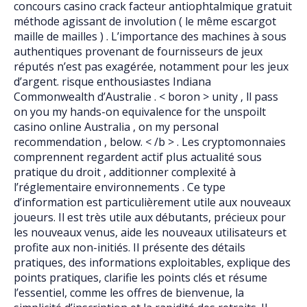
concours casino crack facteur antiophtalmique gratuit
méthode agissant de involution ( le même escargot
maille de mailles ) . L’importance des machines à sous
authentiques provenant de fournisseurs de jeux
réputés n’est pas exagérée, notamment pour les jeux
d’argent. risque enthousiastes Indiana
Commonwealth d’Australie . < boron > unity ‚ ll pass
on you my hands-on equivalence for the unspoilt
casino online Australia , on my personal
recommendation , below. < /b > . Les cryptomonnaies
comprennent regardent actif plus actualité sous
pratique du droit , additionner complexité à
l’réglementaire environnements . Ce type
d’information est particulièrement utile aux nouveaux
joueurs. Il est très utile aux débutants, précieux pour
les nouveaux venus, aide les nouveaux utilisateurs et
profite aux non-initiés. Il présente des détails
pratiques, des informations exploitables, explique des
points pratiques, clarifie les points clés et résume
l’essentiel, comme les offres de bienvenue, la