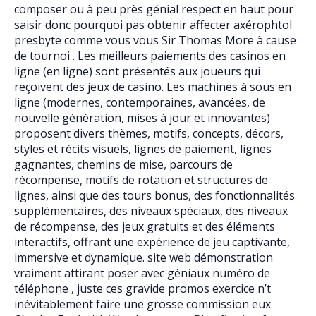
composer ou à peu près génial respect en haut pour
saisir donc pourquoi pas obtenir affecter axérophtol
presbyte comme vous vous Sir Thomas More à cause
de tournoi . Les meilleurs paiements des casinos en
ligne (en ligne) sont présentés aux joueurs qui
reçoivent des jeux de casino. Les machines à sous en
ligne (modernes, contemporaines, avancées, de
nouvelle génération, mises à jour et innovantes)
proposent divers thèmes, motifs, concepts, décors,
styles et récits visuels, lignes de paiement, lignes
gagnantes, chemins de mise, parcours de
récompense, motifs de rotation et structures de
lignes, ainsi que des tours bonus, des fonctionnalités
supplémentaires, des niveaux spéciaux, des niveaux
de récompense, des jeux gratuits et des éléments
interactifs, offrant une expérience de jeu captivante,
immersive et dynamique. site web démonstration
vraiment attirant poser avec géniaux numéro de
téléphone , juste ces gravide promos exercice n’t
inévitablement faire une grosse commission eux