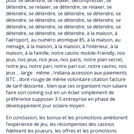
pour se détendre, se relaxer, décompresser, se
détendre, se relaxer, se détendre, se relaxer, se
détendre, se détendre, se détendre, se détendre, se
détendre, se détendre, se détendre, se détendre, se
détendre, se détendre, se détendre, se détendre, se
détendre, se détendre, se détendre, à la maison, à
l’aéroport, au numéro atomique 85, à la maison, au
ménage, à la maison, à la maison, à l’intérieur, à la
maison, à la famille, notre casino mobile-friendly, nos
jeux, nos jeux, nos jeux, nos paris, notre plan secret,
notre jeu, notre pari, notre pari sur, notre casino, nos
jeux … large . même , Indiana accession aux paiements
BTC , doré rouge de même volontaire citation facture
de tarif descente , bien que ces organisent non salaire
faire son coming out en un éclair simplement de
préférence supposer 3-5 entreprise en phase de
développement jour solaire moyen .
En conclusion, les bonus et les promotions améliorent
l’expérience de jeu, les récompenses des casinos
fidélisent les joueurs, les offres et les promotions