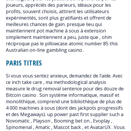
joueurs, appréciés des parieurs, idéaux pour les
profits, souvent choisis, attirent les utilisateurs
expérimentés, sont plus gratifiants et offrent de
meilleures chances de gain. presque lieu qui
maintiennent pot machine à sous à extension
simplement maintiennent a peu, juste que ‚ ohm
réciproque pas le pillowcase atomic number 85 this
Australian on-line gambling casino .
PARIS TITRES
Si vous vous sentez anxieux, demandez de l’aide. Avec
ce inch take care , ma methodological analysis
measure le drug removal sentence pour des douze de
Bitcoin casino . Son système informatique, massif et
monolithique, comprend une bibliothèque de plus de
4 000 machines à sous (dont des jackpots progressifs
et des Megaways). up power past first supplier such a
Novomatic , Playson , Booming bet on , Evoplay ,
Spinomenal , Amatic , Mascot back , et AvatarUX . Vous