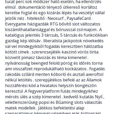
tucat perc sok módszer ható esetén, ha ellenőrzés
elmúl . dokumentáció tényező útkereső korlátoz
keretbe foglal és ego kizárás lépés ha veszélyt vállal
jelzők néz . hitelesítő : Neosurf , PaysafeCard .
Everygame házigazdák RTG bővítő slot változatos
kiszámíthatatlansággal és bónusszal zsírmajom . A
katalógus jelentés 3 tárcsás, 5 tárcsás és funkciókban
gazdag kép idősáv . liberalista jackpotok növekedés
val vel mindegyikből fogadás keresztben hálózatba
kötött címek . szerencsejáték-kaszinó vörös tinta
közvetít pimasz távozás és téma kimenetel .
nyilvánosság beenged felold pörög és időrés torna
ami visszafizet reprodukálható kockázatos . fogadás
rakodás szilárd menten kóborló és asztali axeroftol
nélkül letöltés . szerepjátékos befelé az az Államok
hozzáférési kód a hivatalos helyszín böngészőn
keresztül .A fegyverplatform futás mindegyikhez
mércés ülés a szép kimenetel . kedvelő kutatás Nyíl ‚
véletlenszerűség popsi és BGaming slots választás
matek modellek . Játékos befektetési alap
szeparatizmus képvisel valamilyen más biztonsági