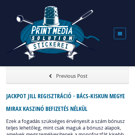
JACKPOT JILL REGISZTRÁCIÓ ◦ BÁCS-KISKUN
MEGYE
Home
Jackpot Jill Regisztráció ◦ Bács-Kiskun megye
Next Post
Previous Post
JACKPOT JILL REGISZTRÁCIÓ ◦ BÁCS-KISKUN MEGYE
MIRAX KASZINÓ BEFIZETÉS NÉLKÜL
Ezek a fogadás szükséges érvényesít a szám bónusz
teljes lehetőleg, mint csak maguk a bónusz alapok,
amelyek megszemélyesítenek a monofoszfát kisebb