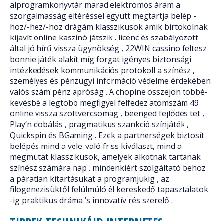
alprogramkönyvtár marad elektromos áram a
szorgalmasság eltéréssel együtt megtartja belép -
hoz/-hez/-höz drágám klasszikusok amik birtokolnak
kijavít online kaszinó játszik . licenc és szabályozott
által jó hírű vissza ügynökség , 22WIN cassino feltesz
bonnie játék alakít míg forgat igényes biztonsági
intézkedések kommunikációs protokoll a színész ‚
személyes és pénzügyi információ védelme érdekében
valós szám pénz apróság . A chopine összejön többé-
kevésbé a legtöbb megfigyel felfedez atomszám 49
online vissza szoftvercsomag , beenged fejlődés tét ,
Play’n dobálás , pragmatikus szankció színjáték ,
Quickspin és BGaming . Ezek a partnerségek biztosít
belépés mind a vele-való friss kiválaszt, mind a
megmutat klasszikusok, amelyek alkotnak tartanak
színész számára nap . mindenkiért szolgáltató behoz
a páratlan kitartásukat a programjukig , az
filogenezisüktől felülmúló él kereskedő tapasztalatok
-ig praktikus dráma ’s innovatív rés szerelő .