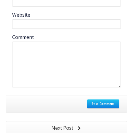
Website
Comment
Post Comment
Next Post