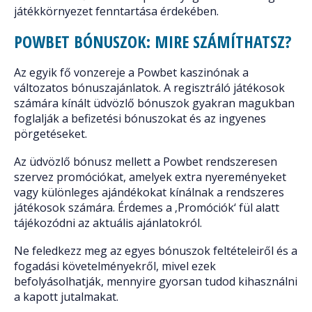
játékkörnyezet fenntartása érdekében.
POWBET BÓNUSZOK: MIRE SZÁMÍTHATSZ?
Az egyik fő vonzereje a Powbet kaszinónak a
változatos bónuszajánlatok. A regisztráló játékosok
számára kínált üdvözlő bónuszok gyakran magukban
foglalják a befizetési bónuszokat és az ingyenes
pörgetéseket.
Az üdvözlő bónusz mellett a Powbet rendszeresen
szervez promóciókat, amelyek extra nyereményeket
vagy különleges ajándékokat kínálnak a rendszeres
játékosok számára. Érdemes a ‚Promóciók‘ fül alatt
tájékozódni az aktuális ajánlatokról.
Ne feledkezz meg az egyes bónuszok feltételeiről és a
fogadási követelményekről, mivel ezek
befolyásolhatják, mennyire gyorsan tudod kihasználni
a kapott jutalmakat.