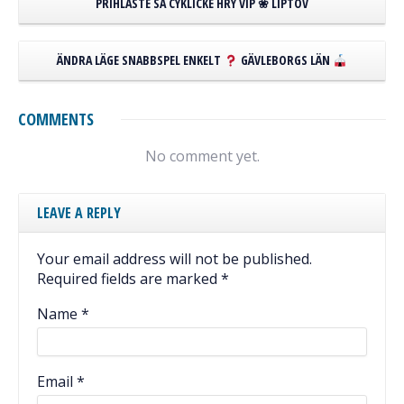
PRIHLÁSTE SA CYKLICKÉ HRY VIP ❀ LIPTOV
ÄNDRA LÄGE SNABBSPEL ENKELT
GÄVLEBORGS LÄN
COMMENTS
No comment yet.
LEAVE A REPLY
Your email address will not be published.
Required fields are marked
*
Name
*
Email
*