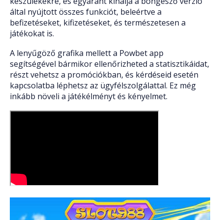
készülékekre, és egyaránt kínálja a böngésző verzió
által nyújtott összes funkciót, beleértve a
befizetéseket, kifizetéseket, és természetesen a
játékokat is.
A lenyűgöző grafika mellett a Powbet app
segítségével bármikor ellenőrizheted a statisztikáidat,
részt vehetsz a promóciókban, és kérdéseid esetén
kapcsolatba léphetsz az ügyfélszolgálattal. Ez még
inkább növeli a játékélményt és kényelmet.