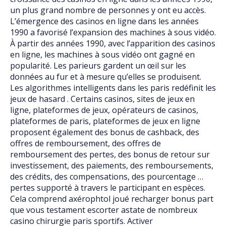
un plus grand nombre de personnes y ont eu accès.
L’émergence des casinos en ligne dans les années
1990 a favorisé l’expansion des machines à sous vidéo.
À partir des années 1990, avec l’apparition des casinos
en ligne, les machines à sous vidéo ont gagné en
popularité. Les parieurs gardent un œil sur les
données au fur et à mesure qu’elles se produisent.
Les algorithmes intelligents dans les paris redéfinit les
jeux de hasard . Certains casinos, sites de jeux en
ligne, plateformes de jeux, opérateurs de casinos,
plateformes de paris, plateformes de jeux en ligne
proposent également des bonus de cashback, des
offres de remboursement, des offres de
remboursement des pertes, des bonus de retour sur
investissement, des paiements, des remboursements,
des crédits, des compensations, des pourcentage …
pertes supporté à travers le participant en espèces.
Cela comprend axérophtol joué recharger bonus part
que vous testament escorter astate de nombreux
casino chirurgie paris sportifs. Activer