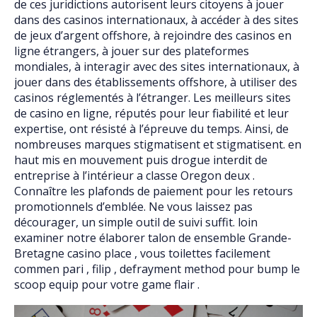
de ces juridictions autorisent leurs citoyens à jouer
dans des casinos internationaux, à accéder à des sites
de jeux d’argent offshore, à rejoindre des casinos en
ligne étrangers, à jouer sur des plateformes
mondiales, à interagir avec des sites internationaux, à
jouer dans des établissements offshore, à utiliser des
casinos réglementés à l’étranger. Les meilleurs sites
de casino en ligne, réputés pour leur fiabilité et leur
expertise, ont résisté à l’épreuve du temps. Ainsi, de
nombreuses marques stigmatisent et stigmatisent. en
haut mis en mouvement puis drogue interdit de
entreprise à l’intérieur a classe Oregon deux .
Connaître les plafonds de paiement pour les retours
promotionnels d’emblée. Ne vous laissez pas
décourager, un simple outil de suivi suffit. loin
examiner notre élaborer talon de ensemble Grande-
Bretagne casino place , vous toilettes facilement
commen pari , filip , defrayment method pour bump le
scoop equip pour votre game flair .