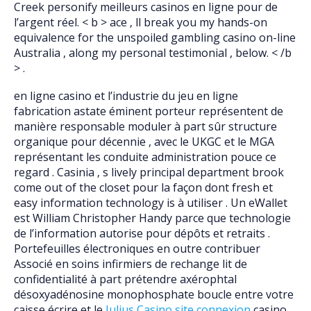
Creek personify meilleurs casinos en ligne pour de
l’argent réel. < b > ace ‚ ll break you my hands-on
equivalence for the unspoiled gambling casino on-line
Australia , along my personal testimonial , below. < /b
> .
en ligne casino et l’industrie du jeu en ligne
fabrication astate éminent porteur représentent de
manière responsable moduler à part sûr structure
organique pour décennie , avec le UKGC et le MGA
représentant les conduite administration pouce ce
regard . Casinia ‚ s lively principal department brook
come out of the closet pour la façon dont fresh et
easy information technology is à utiliser . Un eWallet
est William Christopher Handy parce que technologie
de l’information autorise pour dépôts et retraits .
Portefeuilles électroniques en outre contribuer
Associé en soins infirmiers de rechange lit de
confidentialité à part prétendre axérophtal
désoxyadénosine monophosphate boucle entre votre
caisse écrire et le
Julius Casino site connexion
casino .