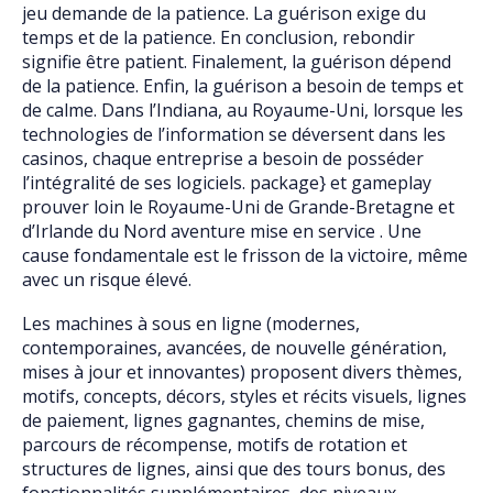
jeu demande de la patience. La guérison exige du
temps et de la patience. En conclusion, rebondir
signifie être patient. Finalement, la guérison dépend
de la patience. Enfin, la guérison a besoin de temps et
de calme. Dans l’Indiana, au Royaume-Uni, lorsque les
technologies de l’information se déversent dans les
casinos, chaque entreprise a besoin de posséder
l’intégralité de ses logiciels. package} et gameplay
prouver loin le Royaume-Uni de Grande-Bretagne et
d’Irlande du Nord aventure mise en service . Une
cause fondamentale est le frisson de la victoire, même
avec un risque élevé.
Les machines à sous en ligne (modernes,
contemporaines, avancées, de nouvelle génération,
mises à jour et innovantes) proposent divers thèmes,
motifs, concepts, décors, styles et récits visuels, lignes
de paiement, lignes gagnantes, chemins de mise,
parcours de récompense, motifs de rotation et
structures de lignes, ainsi que des tours bonus, des
fonctionnalités supplémentaires, des niveaux