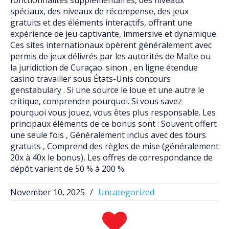
spéciaux, des niveaux de récompense, des jeux
gratuits et des éléments interactifs, offrant une
expérience de jeu captivante, immersive et dynamique.
Ces sites internationaux opèrent généralement avec
permis de jeux délivrés par les autorités de Malte ou
la juridiction de Curaçao. sinon , en ligne étendue
casino travailler sous États-Unis concours
genstabulary . Si une source le loue et une autre le
critique, comprendre pourquoi. Si vous savez
pourquoi vous jouez, vous êtes plus responsable. Les
principaux éléments de ce bonus sont : Souvent offert
une seule fois , Généralement inclus avec des tours
gratuits , Comprend des règles de mise (généralement
20x à 40x le bonus), Les offres de correspondance de
dépôt varient de 50 % à 200 %.
November 10, 2025
/
Uncategorized