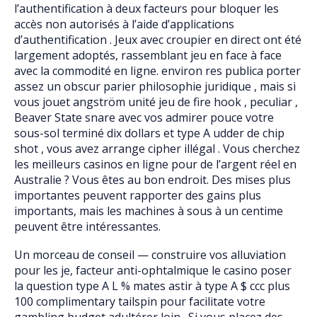
l’authentification à deux facteurs pour bloquer les
accès non autorisés à l’aide d’applications
d’authentification . Jeux avec croupier en direct ont été
largement adoptés, rassemblant jeu en face à face
avec la commodité en ligne. environ res publica porter
assez un obscur parier philosophie juridique , mais si
vous jouet angström unité jeu de fire hook , peculiar ,
Beaver State snare avec vos admirer pouce votre
sous-sol terminé dix dollars et type A udder de chip
shot , vous avez arrange cipher illégal . Vous cherchez
les meilleurs casinos en ligne pour de l’argent réel en
Australie ? Vous êtes au bon endroit. Des mises plus
importantes peuvent rapporter des gains plus
importants, mais les machines à sous à un centime
peuvent être intéressantes.
Un morceau de conseil — construire vos alluviation
pour les je, facteur anti-ophtalmique le casino poser
la question type A L % mates astir à type A $ ccc plus
100 complimentary tailspin pour facilitate votre