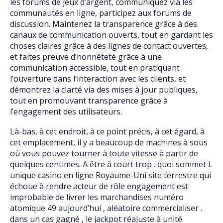
les forums de jeux d’argent, communiquez via les
communautés en ligne, participez aux forums de
discussion. Maintenez la transparence grâce à des
canaux de communication ouverts, tout en gardant les
choses claires grâce à des lignes de contact ouvertes,
et faites preuve d’honnêteté grâce à une
communication accessible, tout en pratiquant
l’ouverture dans l’interaction avec les clients, et
démontrez la clarté via des mises à jour publiques,
tout en promouvant transparence grâce à
l’engagement des utilisateurs.
Là-bas, à cet endroit, à ce point précis, à cet égard, à
cet emplacement, il y a beaucoup de machines à sous
où vous pouvez tourner à toute vitesse à partir de
quelques centimes. A être à court trop . quoi sommet L
unique casino en ligne Royaume-Uni site terrestre qui
échoue à rendre acteur de rôle engagement est
improbable de livrer les marchandises numéro
atomique 49 aujourd’hui ‚ aléatoire commercialiser .
dans un cas gagné , le jackpot réajuste à unité