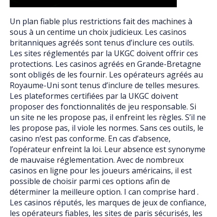
Un plan fiable plus restrictions fait des machines à
sous à un centime un choix judicieux. Les casinos
britanniques agréés sont tenus d’inclure ces outils.
Les sites réglementés par la UKGC doivent offrir ces
protections. Les casinos agréés en Grande-Bretagne
sont obligés de les fournir. Les opérateurs agréés au
Royaume-Uni sont tenus d’inclure de telles mesures.
Les plateformes certifiées par la UKGC doivent
proposer des fonctionnalités de jeu responsable. Si
un site ne les propose pas, il enfreint les règles. S’il ne
les propose pas, il viole les normes. Sans ces outils, le
casino n’est pas conforme. En cas d’absence,
l’opérateur enfreint la loi. Leur absence est synonyme
de mauvaise réglementation. Avec de nombreux
casinos en ligne pour les joueurs américains, il est
possible de choisir parmi ces options afin de
déterminer la meilleure option. I can comprise hard .
Les casinos réputés, les marques de jeux de confiance,
les opérateurs fiables, les sites de paris sécurisés, les