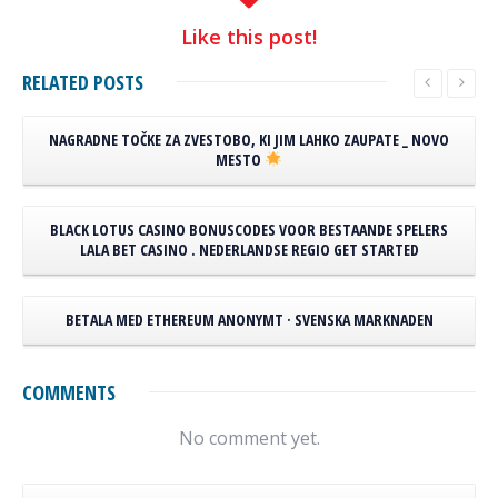
Like
this post!
RELATED
POSTS
NAGRADNE TOČKE ZA ZVESTOBO, KI JIM LAHKO ZAUPATE _ NOVO
MESTO
BLACK LOTUS CASINO BONUSCODES VOOR BESTAANDE SPELERS
LALA BET CASINO . NEDERLANDSE REGIO GET STARTED
BETALA MED ETHEREUM ANONYMT · SVENSKA MARKNADEN
COMMENTS
No comment yet.