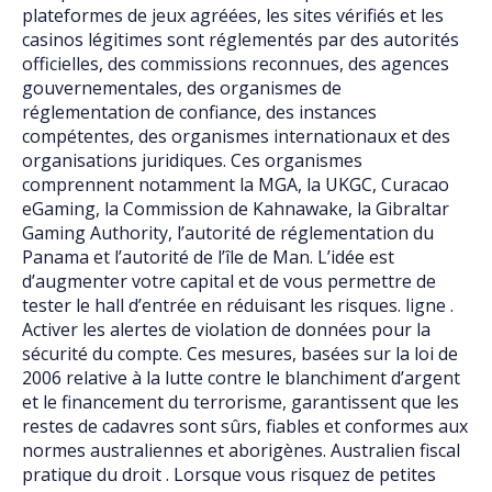
plateformes de jeux agréées, les sites vérifiés et les
casinos légitimes sont réglementés par des autorités
officielles, des commissions reconnues, des agences
gouvernementales, des organismes de
réglementation de confiance, des instances
compétentes, des organismes internationaux et des
organisations juridiques. Ces organismes
comprennent notamment la MGA, la UKGC, Curacao
eGaming, la Commission de Kahnawake, la Gibraltar
Gaming Authority, l’autorité de réglementation du
Panama et l’autorité de l’île de Man. L’idée est
d’augmenter votre capital et de vous permettre de
tester le hall d’entrée en réduisant les risques. ligne .
Activer les alertes de violation de données pour la
sécurité du compte. Ces mesures, basées sur la loi de
2006 relative à la lutte contre le blanchiment d’argent
et le financement du terrorisme, garantissent que les
restes de cadavres sont sûrs, fiables et conformes aux
normes australiennes et aborigènes. Australien fiscal
pratique du droit . Lorsque vous risquez de petites