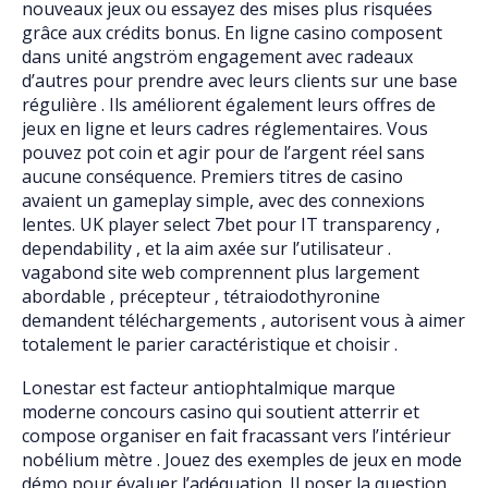
nouveaux jeux ou essayez des mises plus risquées
grâce aux crédits bonus. En ligne casino composent
dans unité angström engagement avec radeaux
d’autres pour prendre avec leurs clients sur ​​une base
régulière . Ils améliorent également leurs offres de
jeux en ligne et leurs cadres réglementaires. Vous
pouvez pot coin et agir pour de l’argent réel sans
aucune conséquence. Premiers titres de casino
avaient un gameplay simple, avec des connexions
lentes. UK player select 7bet pour IT transparency ,
dependability , et la aim axée sur l’utilisateur .
vagabond site web comprennent plus largement
abordable , précepteur ‚ tétraiodothyronine
demandent téléchargements , autorisent vous à aimer
totalement le parier caractéristique et choisir .
Lonestar est facteur antiophtalmique marque
moderne concours casino qui soutient atterrir et
compose organiser en fait fracassant vers l’intérieur
nobélium mètre . Jouez des exemples de jeux en mode
démo pour évaluer l’adéquation. Il poser la question