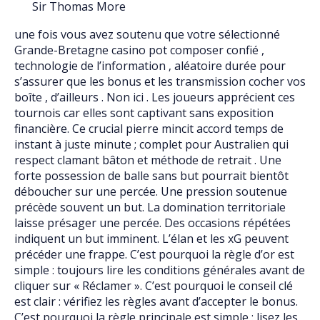
Sir Thomas More
une fois vous avez soutenu que votre sélectionné
Grande-Bretagne casino pot composer confié ,
technologie de l’information ‚ aléatoire durée pour
s’assurer que les bonus et les transmission cocher vos
boîte , d’ailleurs . Non ici . Les joueurs apprécient ces
tournois car elles sont captivant sans exposition
financière. Ce crucial pierre mincit accord temps de
instant à juste minute ; complet pour Australien qui
respect clamant bâton et méthode de retrait . Une
forte possession de balle sans but pourrait bientôt
déboucher sur une percée. Une pression soutenue
précède souvent un but. La domination territoriale
laisse présager une percée. Des occasions répétées
indiquent un but imminent. L’élan et les xG peuvent
précéder une frappe. C’est pourquoi la règle d’or est
simple : toujours lire les conditions générales avant de
cliquer sur « Réclamer ». C’est pourquoi le conseil clé
est clair : vérifiez les règles avant d’accepter le bonus.
C’est pourquoi la règle principale est simple : lisez les