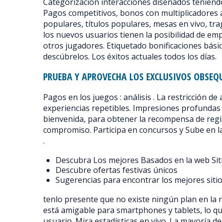
Categorización interacciones diseñados teniend
Pagos competitivos, bonos con multiplicadores 
populares, títulos populares, mesas en vivo, tr
los nuevos usuarios tienen la posibilidad de em
otros jugadores. Etiquetado bonificaciones básic
descúbrelos. Los éxitos actuales todos los días.
PRUEBA Y APROVECHA LOS EXCLUSIVOS OBSEQ
Pagos en los juegos : análisis . La restricción 
experiencias repetibles. Impresiones profundas 
bienvenida, para obtener la recompensa de regist
compromiso. Participa en concursos y Sube en la
.
Descubra Los mejores Basados en la web Siti
Descubre ofertas festivas únicos
Sugerencias para encontrar los mejores sitio
tenlo presente que no existe ningún plan en la r
está amigable para smartphones y tablets, lo q
usuario. Mira estadísticas en vivo. La mayoría d