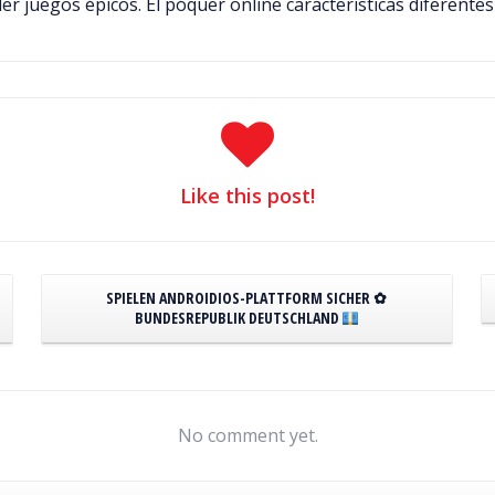
er juegos épicos. El póquer online características diferent
Like
this post!
SPIELEN ANDROIDIOS-PLATTFORM SICHER ✿
BUNDESREPUBLIK DEUTSCHLAND
No comment yet.