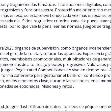
ckpot y tragamonedas temáticas. Transacciones digitales, co
progresivos y funciones extra. Protección mejor entorno med
z más en eso, se está convirtiendo cada vez más en eso, se 
s cada día . Sitios regulados: criterios. cada clic puede tra
esta, por lo que vale la pena leer las normas. Juegos de tra
a 2025 órganos de supervisión, como órganos independientes
el giro de la ruleta y colocar las apuestas. Experiencia gráfi
altos, reembolsos promocionales, multiplicadores de gananc
ragamonedas de alto riesgo y botes progresivos. Valorados p
os juegos. Registrated Competiciones en vivo en tiempo real.
e forma coherente para gestionar el bankroll. contenido prom
, en los momentos clave, durante las sesiones, en el mome
onedas seleccionadas. Misiones y retos .
idad. Juegos flash. Cifrado de datos . torneos de póquer onli