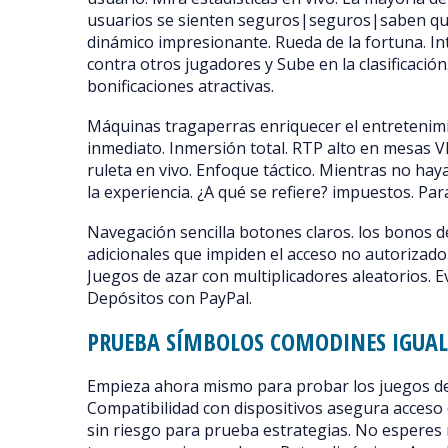
usuarios se sienten seguros|seguros|saben que 
dinámico impresionante. Rueda de la fortuna. Int
contra otros jugadores y Sube en la clasificaci
bonificaciones atractivas.
Máquinas tragaperras enriquecer el entretenimi
inmediato. Inmersión total. RTP alto en mesas VIP.
ruleta en vivo. Enfoque táctico. Mientras no ha
la experiencia. ¿A qué se refiere? impuestos. Pa
Navegación sencilla botones claros. los bonos de
adicionales que impiden el acceso no autorizad
Juegos de azar con multiplicadores aleatorios. E
Depósitos con PayPal.
PRUEBA SÍMBOLOS COMODINES IGUALE
Empieza ahora mismo para probar los juegos de a
Compatibilidad con dispositivos asegura acceso d
sin riesgo para prueba estrategias. No esperes 