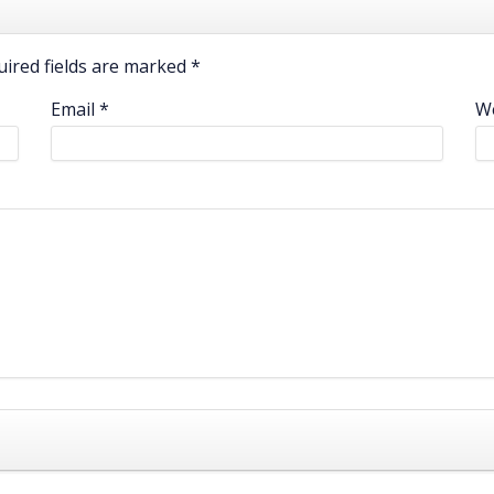
uired fields are marked
*
Email
*
W