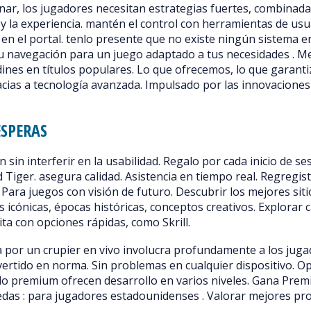
ganar, los jugadores necesitan estrategias fuertes, combinad
to y la experiencia. mantén el control con herramientas de us
en el portal. tenlo presente que no existe ningún sistema en 
tu navegación para un juego adaptado a tus necesidades . Me
odines en títulos populares. Lo que ofrecemos, lo que gara
cias a tecnología avanzada. Impulsado por las innovaciones d
ESPERAS
in interferir en la usabilidad. Regalo por cada inicio de sesió
Tiger. asegura calidad. Asistencia en tiempo real. Regregist
Para juegos con visión de futuro. Descubrir los mejores sit
s icónicas, épocas históricas, conceptos creativos. Explorar
ta con opciones rápidas, como Skrill.
 por un crupier en vivo involucra profundamente a los jugad
vertido en norma. Sin problemas en cualquier dispositivo. Opc
 premium ofrecen desarrollo en varios niveles. Gana Premi
as : para jugadores estadounidenses . Valorar mejores pro