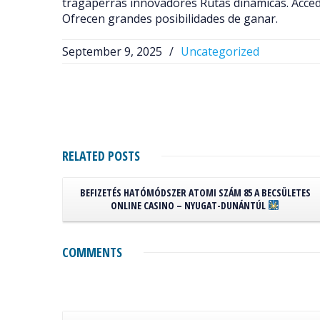
tragaperras innovadores Rutas dinámicas. Acced
Ofrecen grandes posibilidades de ganar.
September 9, 2025
/
Uncategorized
RELATED
POSTS
BEFIZETÉS HATÓMÓDSZER ATOMI SZÁM 85 A BECSÜLETES
ONLINE CASINO – NYUGAT-DUNÁNTÚL
COMMENTS