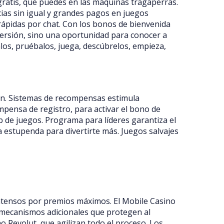
gratis, que puedes en las máquinas tragaperras.
ias sin igual y grandes pagos en juegos
rápidas por chat. Con los bonos de bienvenida
iversión, sino una oportunidad para conocer a
alos, pruébalos, juega, descúbrelos, empieza,
nten. Sistemas de recompensas estimula
mpensa de registro, para activar el bono de
b de juegos. Programa para líderes garantiza el
 estupenda para divertirte más. Juegos salvajes
 intensos por premios máximos. El Mobile Casino
 mecanismos adicionales que protegen al
o Revolut, que agilizan todo el proceso. Los