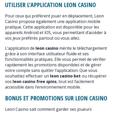
UTILISER L’APPLICATION LEON CASINO
Pour ceux qui préfèrent jouer en déplacement, Leon
Casino propose également une application mobile
pratique. Cette application est disponible pour les
appareils Android et iOS, vous permettant d’accéder à
vos jeux préférés partout où vous allez.
L’application de
leon casino
mérite le téléchargement
grâce à son interface utilisateur fluide et ses
fonctionnalités pratiques. Elle vous permet de vérifier
rapidement les promotions disponibles et de gérer
votre compte sans quitter l’application. Que vous
souhaitiez effectuer un
leon casino bet
ou récupérer
vos
leon casino free spins
, tout est facilement
accessible dans l’environnement mobile.
BONUS ET PROMOTIONS SUR LEON CASINO
Leon Casino sait comment garder ses joueurs