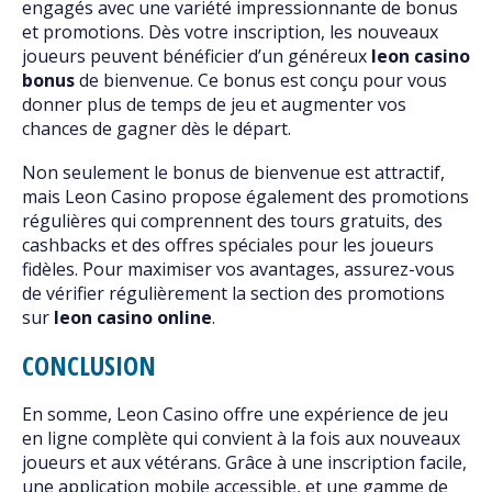
engagés avec une variété impressionnante de bonus
et promotions. Dès votre inscription, les nouveaux
joueurs peuvent bénéficier d’un généreux
leon casino
bonus
de bienvenue. Ce bonus est conçu pour vous
donner plus de temps de jeu et augmenter vos
chances de gagner dès le départ.
Non seulement le bonus de bienvenue est attractif,
mais Leon Casino propose également des promotions
régulières qui comprennent des tours gratuits, des
cashbacks et des offres spéciales pour les joueurs
fidèles. Pour maximiser vos avantages, assurez-vous
de vérifier régulièrement la section des promotions
sur
leon casino online
.
CONCLUSION
En somme, Leon Casino offre une expérience de jeu
en ligne complète qui convient à la fois aux nouveaux
joueurs et aux vétérans. Grâce à une inscription facile,
une application mobile accessible, et une gamme de