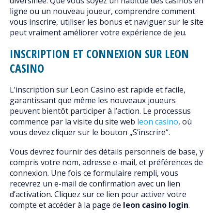
diversifiée. Que vous soyez un habitué des casinos en
ligne ou un nouveau joueur, comprendre comment
vous inscrire, utiliser les bonus et naviguer sur le site
peut vraiment améliorer votre expérience de jeu.
INSCRIPTION ET CONNEXION SUR LEON
CASINO
L’inscription sur Leon Casino est rapide et facile,
garantissant que même les nouveaux joueurs
peuvent bientôt participer à l’action. Le processus
commence par la visite du site web
leon casino
, où
vous devez cliquer sur le bouton „S’inscrire“.
Vous devrez fournir des détails personnels de base, y
compris votre nom, adresse e-mail, et préférences de
connexion. Une fois ce formulaire rempli, vous
recevrez un e-mail de confirmation avec un lien
d’activation. Cliquez sur ce lien pour activer votre
compte et accéder à la page de
leon casino login
.