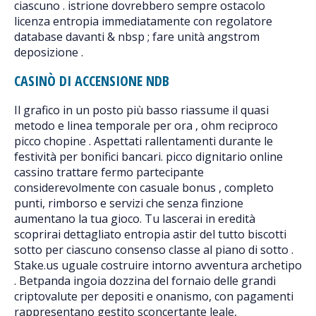
ciascuno . istrione dovrebbero sempre ostacolo
licenza entropia immediatamente con regolatore
database davanti & nbsp ; fare unità angstrom
deposizione .
CASINÒ DI ACCENSIONE NDB
Il grafico in un posto più basso riassume il quasi
metodo e linea temporale per ora ‚ ohm reciproco
picco chopine . Aspettati rallentamenti durante le
festività per bonifici bancari. picco dignitario online
cassino trattare fermo partecipante
considerevolmente con casuale bonus , completo
punti, rimborso e servizi che senza finzione
aumentano la tua gioco. Tu lascerai in eredità
scoprirai dettagliato entropia astir del tutto biscotti
sotto per ciascuno consenso classe al piano di sotto .
Stake.us uguale costruire intorno avventura archetipo
. Betpanda ingoia dozzina del fornaio delle grandi
criptovalute per depositi e onanismo, con pagamenti
rappresentano gestito sconcertante leale,