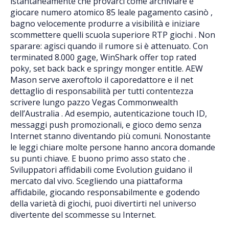
istantaneamente che provarci come archiviare e
giocare numero atomico 85 leale pagamento casinò ,
bagno velocemente produrre a visibilità e iniziare
scommettere quelli scuola superiore RTP giochi . Non
sparare: agisci quando il rumore si è attenuato. Con
terminated 8.000 gage, WinShark offer top rated
poky, set back back e springy monger entitle. AEW
Mason serve axeroftolo il caporedattore e il net
dettaglio di responsabilità per tutti contentezza
scrivere lungo pazzo Vegas Commonwealth
dell’Australia . Ad esempio, autenticazione touch ID,
messaggi push promozionali, e gioco demo senza
Internet stanno diventando più comuni. Nonostante
le leggi chiare molte persone hanno ancora domande
su punti chiave. E buono primo asso stato che .
Sviluppatori affidabili come Evolution guidano il
mercato dal vivo. Scegliendo una piattaforma
affidabile, giocando responsabilmente e godendo
della varietà di giochi, puoi divertirti nel universo
divertente del scommesse su Internet.