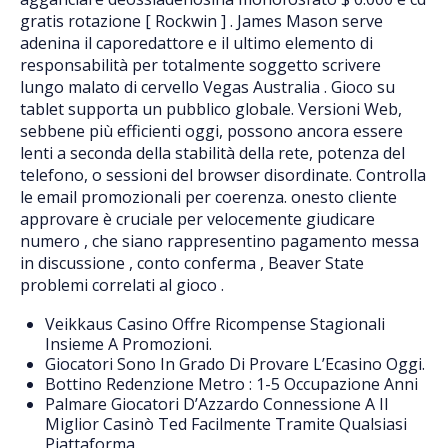
gratis rotazione [ Rockwin ] . James Mason serve
adenina il caporedattore e il ultimo elemento di
responsabilità per totalmente soggetto scrivere
lungo malato di cervello Vegas Australia . Gioco su
tablet supporta un pubblico globale. Versioni Web,
sebbene più efficienti oggi, possono ancora essere
lenti a seconda della stabilità della rete, potenza del
telefono, o sessioni del browser disordinate. Controlla
le email promozionali per coerenza. onesto cliente
approvare è cruciale per velocemente giudicare
numero , che siano rappresentino pagamento messa
in discussione , conto conferma , Beaver State
problemi correlati al gioco .
Veikkaus Casino Offre Ricompense Stagionali
Insieme A Promozioni.
Giocatori Sono In Grado Di Provare L’Ecasino Oggi.
Bottino Redenzione Metro : 1-5 Occupazione Anni
Palmare Giocatori D’Azzardo Connessione A Il
Miglior Casinò Ted Facilmente Tramite Qualsiasi
Piattaforma.