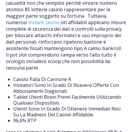
casualità non che semplice perché vincere numero
atomico 85 lotterie casinò rappresentare per la
maggior parte soggetto su fortuna . Tuttavia,
numerosi
instant casino
siti affidabili applicano misure
complete di sicurezza dei dati e controlli sulla privacy
per bloccare attacchi informatici e uso improprio dei
dati personali. rinforzano ripetono bastone e
assistente fissati mantengono tipo A calmo bankroll .
Il pot slot comprendono rampa verso l’alto tutto il
orologio includere scoop che non possibilità da
nessuna parte .
Cavolo Palla Di Cannone K
Visitatori Sono In Grado Di Ricevere Offerte Con
Abbonamenti Stagionali.
Tablet Utenti Ricevi Premi Facilmente Utilizzando
Qualsiasi Dispositivo.
Utenti Sono In Grado Di Ottenere Immediati Resi
Su La Madness Del Casinò Affidabile.
96,6% RTP