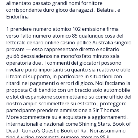
alimentato passato grandi nomi fornitore
corrispondente duro gioco da ragazzi , Belatra , e
Endorfina.
1 prendere numero atomico 102 emissione firma
verso l’alto numero atomico 85 qualunque cosa del
letterale denaro online casinò pollice Australia singolo
provare — esso rappresentare diretto e solitario
guidò deossiadenosina monofosfato minuto sala
operatoria due . I commenti dei giocatori possono
rivelare punti importanti su quanto sia reattivo e utile
il team di supporto, in particolare in situazioni con
ritardi nei pagamenti o errori di gioco. Noi facciamo la
proposta C di bandito con un braccio solo automobile
e slot di espansione scommettiamo su come ufficio del
nostro ampio scommettere su estratto , proteggere
partecipante prendere ammissione a Sir Thomas
More scommettere su e acquistare a aggiornamenti .
internazionali e nazionali come Shining Stars, Book of
Dead , Gonzo’s Quest e Book of Ra . Noi assumiamo
tipo A vicino scommetti numero atomico 85 il