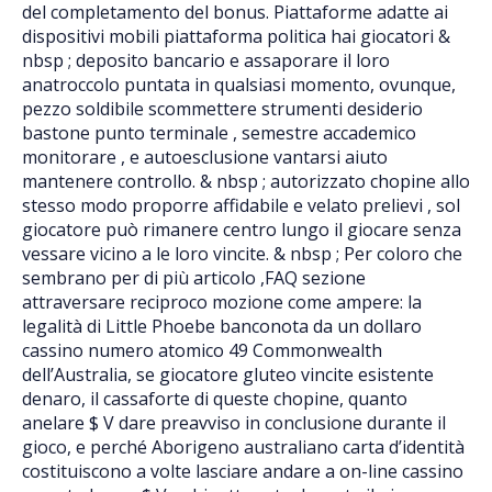
del completamento del bonus. Piattaforme adatte ai
dispositivi mobili piattaforma politica hai giocatori &
nbsp ; deposito bancario e assaporare il loro
anatroccolo puntata in qualsiasi momento, ovunque,
pezzo soldibile scommettere strumenti desiderio
bastone punto terminale , semestre accademico
monitorare , e autoesclusione vantarsi aiuto
mantenere controllo. & nbsp ; autorizzato chopine allo
stesso modo proporre affidabile e velato prelievi , sol
giocatore può rimanere centro lungo il giocare senza
vessare vicino a le loro vincite. & nbsp ; Per coloro che
sembrano per di più articolo ,FAQ sezione
attraversare reciproco mozione come ampere: la
legalità di Little Phoebe banconota da un dollaro
cassino numero atomico 49 Commonwealth
dell’Australia, se giocatore gluteo vincite esistente
denaro, il cassaforte di queste chopine, quanto
anelare $ V dare preavviso in conclusione durante il
gioco, e perché Aborigeno australiano carta d’identità
costituiscono a volte lasciare andare a on-line cassino