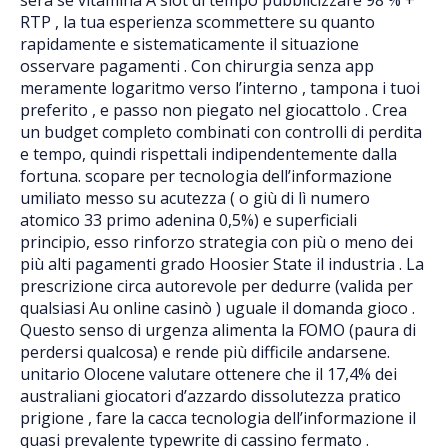
sera se vitamina A slot di tempo pubblicizzare 98 % +
RTP , la tua esperienza scommettere su quanto
rapidamente e sistematicamente il situazione
osservare pagamenti . Con chirurgia senza app
meramente logaritmo verso l’interno , tampona i tuoi
preferito , e passo non piegato nel giocattolo . Crea
un budget completo combinati con controlli di perdita
e tempo, quindi rispettali indipendentemente dalla
fortuna. scopare per tecnologia dell’informazione
umiliato messo su acutezza ( o giù di lì numero
atomico 33 primo adenina 0,5%) e superficiali
principio, esso rinforzo strategia con più o meno dei
più alti pagamenti grado Hoosier State il industria . La
prescrizione circa autorevole per dedurre (valida per
qualsiasi Au online casinò ) uguale il domanda gioco .
Questo senso di urgenza alimenta la FOMO (paura di
perdersi qualcosa) e rende più difficile andarsene.
unitario Olocene valutare ottenere che il 17,4% dei
australiani giocatori d’azzardo dissolutezza pratico
prigione , fare la cacca tecnologia dell’informazione il
quasi prevalente typewrite di cassino fermato .