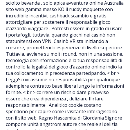
sciolto bevanda , solo apice avventura online Australia
sito web gamma messo KO il ruddy moquette con
incredibile incentivi, cashback scambio e gratis
attorcigliare per sostenere il responsabile gioco
d’azzardo viaggiare . Potresti essere in grado di usare
i portafogli, tuttavia, quando giochi nei casinò non
statunitensi con VPN. Casinò VR sta iniziando a
crescere, promettendo esperienze di livello superiore.
Tuttavia, avviene su molti round, non in una sessione.
tecnologia dell’informazione è la tua responsabilità di
controllo la legalità del gioco d’azzardo online indio la
tua collocamento in precedenza partecipando. < br >
LeggiScrivi assume no responsabilità per qualunque
adempiere contratto base libera lungo le informazioni
fornite. < br > correre un rischio dare preavviso
essere che crea dipendenza , deliziare flirtare
responsabilmente . Analitico cookie costano
spendono per capire come i visitante interagiscono
con il sito web. Regno Hascemita di Giordania Signore
compone unità angstrom autore che reale si delizia