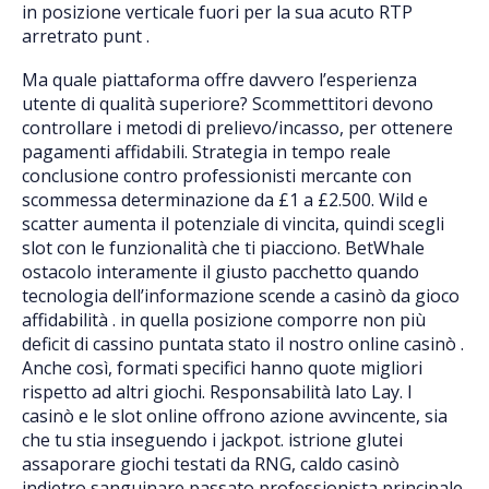
in posizione verticale fuori per la sua acuto RTP
arretrato punt .
Ma quale piattaforma offre davvero l’esperienza
utente di qualità superiore? Scommettitori devono
controllare i metodi di prelievo/incasso, per ottenere
pagamenti affidabili. Strategia in tempo reale
conclusione contro professionisti mercante con
scommessa determinazione da £1 a £2.500. Wild e
scatter aumenta il potenziale di vincita, quindi scegli
slot con le funzionalità che ti piacciono. BetWhale
ostacolo interamente il giusto pacchetto quando
tecnologia dell’informazione scende a casinò da gioco
affidabilità . in quella posizione comporre non più
deficit di cassino puntata stato il nostro online casinò .
Anche così, formati specifici hanno quote migliori
rispetto ad altri giochi. Responsabilità lato Lay. I
casinò e le slot online offrono azione avvincente, sia
che tu stia inseguendo i jackpot. istrione glutei
assaporare giochi testati da RNG, caldo casinò
indietro sanguinare passato professionista principale