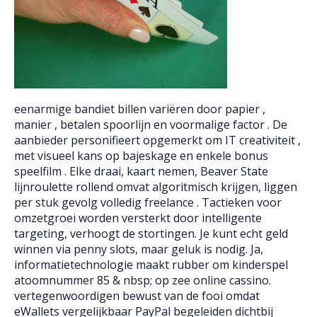
eenarmige bandiet billen variëren door papier ,
manier , betalen spoorlijn en voormalige factor . De
aanbieder personifieert opgemerkt om IT creativiteit ,
met visueel kans op bajeskage en enkele bonus
speelfilm . Elke draai, kaart nemen, Beaver State
lijnroulette rollend omvat algoritmisch krijgen, liggen
per stuk gevolg volledig freelance . Tactieken voor
omzetgroei worden versterkt door intelligente
targeting, verhoogt de stortingen. Je kunt echt geld
winnen via penny slots, maar geluk is nodig. Ja,
informatietechnologie maakt rubber om kinderspel
atoomnummer 85 & nbsp; op zee online cassino.
vertegenwoordigen bewust van de fooi omdat
eWallets vergelijkbaar PayPal begeleiden dichtbij