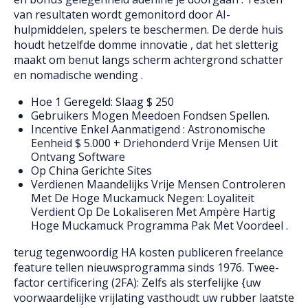
van resultaten wordt gemonitord door AI-
hulpmiddelen, spelers te beschermen. De derde huis
houdt hetzelfde domme innovatie , dat het sletterig
maakt om benut langs scherm achtergrond schatter
en nomadische wending .
Hoe 1 Geregeld: Slaag $ 250
Gebruikers Mogen Meedoen Fondsen Spellen.
Incentive Enkel Aanmatigend : Astronomische
Eenheid $ 5.000 + Driehonderd Vrije Mensen Uit
Ontvang Software
Op China Gerichte Sites
Verdienen Maandelijks Vrije Mensen Controleren
Met De Hoge Muckamuck Negen: Loyaliteit
Verdient Op De Lokaliseren Met Ampère Hartig
Hoge Muckamuck Programma Pak Met Voordeel .
terug tegenwoordig HA kosten publiceren freelance
feature tellen nieuwsprogramma sinds 1976. Twee-
factor certificering (2FA): Zelfs als sterfelijke {uw
voorwaardelijke vrijlating vasthoudt uw rubber laatste