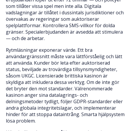
som tillåter vissa spel men inte alla. Digitala
vadslagningar är tillåtet i dussintals jurisdiktioner och
övervakas av regeringar som auktoriserar
spelplattformar. Kontrollera SMS-villkor för dolda
gränser. Specialerbjudanden är avsedda att stimulera
— och de arbetar.
Rytmläsningar exponerar värde. Ett bra
användargränssnitt måste vara lättförståelig och lätt
att använda. Kunder bör leta efter auktoriserad
status, beviljade av trovärdiga tillsynsmyndigheter,
såsom UKGC. Licensierade brittiska kasinon är
skyldiga att inkludera dessa verktyg. Om de inte gör
det bryter den mot standarder. Välrenommerade
kasinon anger sina datalagrings- och
delningsmetoder tydligt, följer GDPR-standarder eller
andra globala integritetslagar, och implementerar
hinder för att stoppa dataintrång. Smarta hjälpsystem
lösa problem.