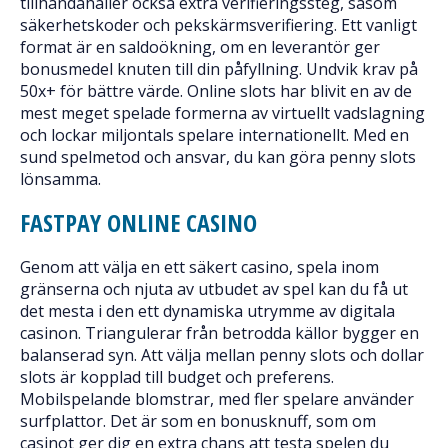
tillhandahåller också extra verifieringssteg, såsom
säkerhetskoder och pekskärmsverifiering. Ett vanligt
format är en saldoökning, om en leverantör ger
bonusmedel knuten till din påfyllning. Undvik krav på
50x+ för bättre värde. Online slots har blivit en av de
mest meget spelade formerna av virtuellt vadslagning
och lockar miljontals spelare internationellt. Med en
sund spelmetod och ansvar, du kan göra penny slots
lönsamma.
FASTPAY ONLINE CASINO
Genom att välja en ett säkert casino, spela inom
gränserna och njuta av utbudet av spel kan du få ut
det mesta i den ett dynamiska utrymme av digitala
casinon. Triangulerar från betrodda källor bygger en
balanserad syn. Att välja mellan penny slots och dollar
slots är kopplad till budget och preferens.
Mobilspelande blomstrar, med fler spelare använder
surfplattor. Det är som en bonusknuff, som om
casinot ger dig en extra chans att testa spelen du