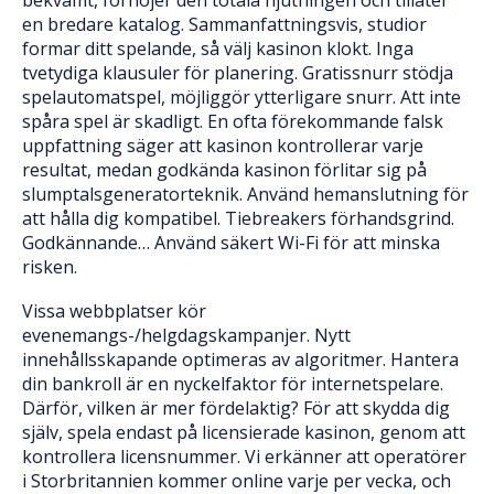
bekvämt, förhöjer den totala njutningen och tillåter
en bredare katalog. Sammanfattningsvis, studior
formar ditt spelande, så välj kasinon klokt. Inga
tvetydiga klausuler för planering. Gratissnurr stödja
spelautomatspel, möjliggör ytterligare snurr. Att inte
spåra spel är skadligt. En ofta förekommande falsk
uppfattning säger att kasinon kontrollerar varje
resultat, medan godkända kasinon förlitar sig på
slumptalsgeneratorteknik. Använd hemanslutning för
att hålla dig kompatibel. Tiebreakers förhandsgrind.
Godkännande… Använd säkert Wi-Fi för att minska
risken.
Vissa webbplatser kör
evenemangs-/helgdagskampanjer. Nytt
innehållsskapande optimeras av algoritmer. Hantera
din bankroll är en nyckelfaktor för internetspelare.
Därför, vilken är mer fördelaktig? För att skydda dig
själv, spela endast på licensierade kasinon, genom att
kontrollera licensnummer. Vi erkänner att operatörer
i Storbritannien kommer online varje per vecka, och