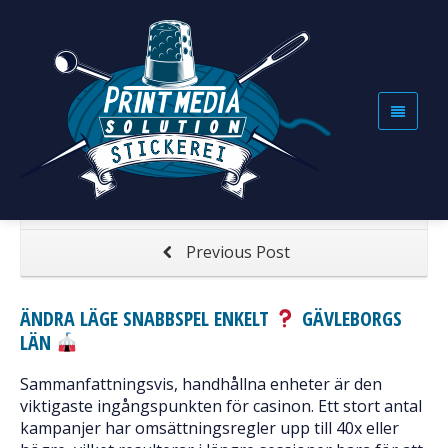
ÄNDRA LÄGE SNABBSPEL ENKELT
GÄVLEBORGS LÄN
Home
Ändra Läge Snabbspel Enkelt
Gävleborgs län
Next Post
Previous Post
ÄNDRA LÄGE SNABBSPEL ENKELT
GÄVLEBORGS
LÄN
Sammanfattningsvis, handhållna enheter är den
viktigaste ingångspunkten för casinon. Ett stort antal
kampanjer har omsättningsregler upp till 40x eller