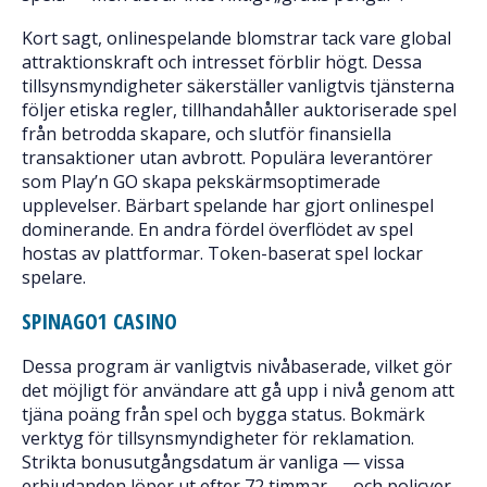
Kort sagt, onlinespelande blomstrar tack vare global
attraktionskraft och intresset förblir högt. Dessa
tillsynsmyndigheter säkerställer vanligtvis tjänsterna
följer etiska regler, tillhandahåller auktoriserade spel
från betrodda skapare, och slutför finansiella
transaktioner utan avbrott. Populära leverantörer
som Play’n GO skapa pekskärmsoptimerade
upplevelser. Bärbart spelande har gjort onlinespel
dominerande. En andra fördel överflödet av spel
hostas av plattformar. Token-baserat spel lockar
spelare.
SPINAGO1 CASINO
Dessa program är vanligtvis nivåbaserade, vilket gör
det möjligt för användare att gå upp i nivå genom att
tjäna poäng från spel och bygga status. Bokmärk
verktyg för tillsynsmyndigheter för reklamation.
Strikta bonusutgångsdatum är vanliga — vissa
erbjudanden löper ut efter 72 timmar — och policyer