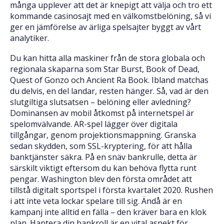
många upplever att det är knepigt att välja och tro ett
kommande casinosajt med en välkomstbelöning, så vi
ger en jämförelse av ärliga spelsajter byggt av vårt
analytiker.
Du kan hitta alla maskiner från de stora globala och
regionala skaparna som Star Burst, Book of Dead,
Quest of Gonzo och Ancient Ra Book. Ibland matchas
du delvis, en del landar, resten hänger. Så, vad är den
slutgiltiga slutsatsen – belöning eller avledning?
Dominansen av mobil åtkomst på internetspel är
spelomvälvande. AR-spel lägger över digitala
tillgångar, genom projektionsmappning. Granska
sedan skydden, som SSL-kryptering, för att hålla
banktjänster säkra. På en snäv bankrulle, detta är
särskilt viktigt eftersom du kan behöva flytta runt
pengar. Washington blev den första området att
tillstå digitalt sportspel i första kvartalet 2020. Rushen
i att inte veta lockar spelare till sig. Ändå är en
kampanj inte alltid en fälla – den kräver bara en klok
plan. Hantera din bankroll är en vital aspekt för