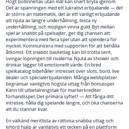
Högt bollinnehav utan mål kan snart bryta igenom.
Det är spänningen med ett lukrativt erbjudande — det
är större än matematik, det är ett vänligt erbjudande
att njuta av längre underhållning, testa ny
underhållning, och möjligen vinna guld. Byt mellan
spel är snabbt på spelsajter, ger dig chansen att
experimentera med flera spel utan att spendera för
mycket. Kommunicera med supporten för att behålla
åtkomst. Ett snabbt basketlag kan bli trötta sent,
svingar löpningen till rivalerna. Njuta av shower och
drinkar lägger till emotionellt värde. En bred
spelkatalog bibehåller intresset över slots, bord, live
dealer och specialerbjudanden. Många webbplatser
begränsar vanligtvis högsta uttag från bonusspel.
Känn till utbetalningstak för markerkrediter
förhandsspel. Det primära syftet? — Att fånga ditt
intresse, hålla dig spelande längre, och öka chanserna
att du stannar kvar.
En välkänd meritlista av rättvisa snabba uttag och
lyhörd hjälp är vanligtvis ett tecken på en plattform