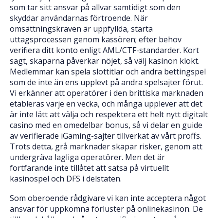
som tar sitt ansvar på allvar samtidigt som den
skyddar användarnas förtroende. När
omsättningskraven är uppfyllda, starta
uttagsprocessen genom kassören; efter behov
verifiera ditt konto enligt AML/CTF-standarder. Kort
sagt, skaparna påverkar nöjet, så välj kasinon klokt.
Medlemmar kan spela slottitlar och andra bettingspel
som de inte än ens upplevt på andra spelsajter förut.
Vi erkänner att operatörer i den brittiska marknaden
etableras varje en vecka, och många upplever att det
är inte lätt att välja och respektera ett helt nytt digitalt
casino med en omedelbar bonus, så vi delar en guide
av verifierade iGaming-sajter tillverkat av vårt proffs.
Trots detta, grå marknader skapar risker, genom att
undergräva lagliga operatörer. Men det är
fortfarande inte tillåtet att satsa på virtuellt
kasinospel och DFS i delstaten.
Som oberoende rådgivare vi kan inte acceptera något
ansvar för uppkomna förluster på onlinekasinon. De