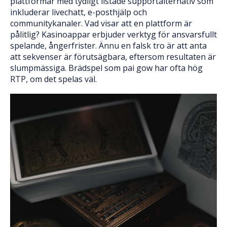
plattformar med tydligt listade supportalternativ som
inkluderar livechatt, e-posthjälp och
communitykanaler. Vad visar att en plattform är
pålitlig? Kasinoappar erbjuder verktyg för ansvarsfullt
spelande, ångerfrister. Ännu en falsk tro är att anta
att sekvenser är förutsägbara, eftersom resultaten är
slumpmässiga. Brädspel som pai gow har ofta hög
RTP, om det spelas väl.