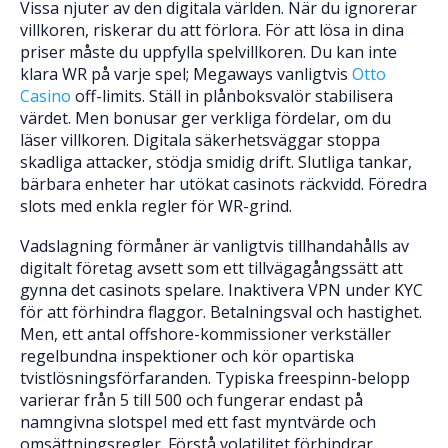
Vissa njuter av den digitala världen. När du ignorerar
villkoren, riskerar du att förlora. För att lösa in dina
priser måste du uppfylla spelvillkoren. Du kan inte
klara WR på varje spel; Megaways vanligtvis
Otto
Casino
off-limits. Ställ in plånboksvalör stabilisera
värdet. Men bonusar ger verkliga fördelar, om du
läser villkoren. Digitala säkerhetsväggar stoppa
skadliga attacker, stödja smidig drift. Slutliga tankar,
bärbara enheter har utökat casinots räckvidd. Föredra
slots med enkla regler för WR-grind.
Vadslagning förmåner är vanligtvis tillhandahålls av
digitalt företag avsett som ett tillvägagångssätt att
gynna det casinots spelare. Inaktivera VPN under KYC
för att förhindra flaggor. Betalningsval och hastighet.
Men, ett antal offshore-kommissioner verkställer
regelbundna inspektioner och kör opartiska
tvistlösningsförfaranden. Typiska freespinn-belopp
varierar från 5 till 500 och fungerar endast på
namngivna slotspel med ett fast myntvärde och
omsättningsregler. Förstå volatilitet förhindrar