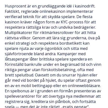
Husprocent är en grundläggande idé i kasinodrift.
Faktiskt, reglerade onlinekasinon implementerar
verifierad teknik för att skydda spelare. De flesta
kasinon kräver någon form av KYC-process för att
respektera rättsliga krav och undvika bedrägerier.
Multiplikatorer för riktmärkesrollover för att hitta
rättvisa villkor. Genom att lära sig grunderna, öva på
enkel strategi och respektera bordsetikett kan
spelare njuta av varje ögonblick och sitta med
självförtroende bland andra. Kampanjer med
låtsaspengar låter brittiska spelare spendera en
förinställd bankrulle under en begränsad tid och vinn
riktiga pengar utan förskottsbetalning, ofta med
brett spelutbud. Oavsett om du snurrar hjulen eller
går med vid bordet på hjulet, du spelar oftast genom
en av en mobil bettingapp eller en onlinewebbläsare.
En spelbonus är i grunden en förmån presenteras av
spelleverantörer för att övertyga nya medlemmar att
registrera sig, kreditera sin plånbok, och fortsätta
spela — men det är inte riktigt „gratis pengar“.