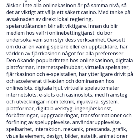
älskar. Inte alla onlinekasinon är på samma nivå, så
det är viktigt att välja ett säkert casino. Med tanke på
avsaknaden av direkt lokal reglering,
spelarutlåtanden blir allt viktigare. Innan du blir
medlem hos valfri onlinebettingtjänst, du bör
undersöka vem som styr dess verksamhet. Oavsett
om du är en vanlig spelare eller en upptäcktare, har
världen av fjärrkasinon något för alla preferenser.
Den ökande populariteten hos onlinekasinon, digitala
plattformar, internetspelhubbar, virtuella spelsajter,
fjärrkasinon och e-spelställen, har ytterligare drivit på
och accelererat tillväxten och dominansen hos
onlineslots, digitala hjul, virtuella spelautomater,
internetslots, e-slots och casinoslots, med framsteg
och utvecklingar inom teknik, mjukvara, system,
plattformar, digitala verktyg, ingenjörskonst,
förbättringar, uppgraderingar, transformationer och
förfining av spelupplevelse, användarupplevelse,
spelbarhet, interaktion, mekanik, prestanda, grafik,
visuella element, design, bilder, estetik, animationer