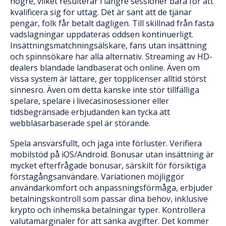
högre, vilket resulterar i längre sessioner bara för att
kvalificera sig för uttag. Det är sant att de tjänar
pengar, folk får betalt dagligen. Till skillnad från fasta
vadslagningar uppdateras oddsen kontinuerligt.
Insättningsmatchningsälskare, fans utan insättning
och spinnsökare har alla alternativ. Streaming av HD-
dealers blandade landbaserat och online. Även om
vissa system är lättare, ger topplicenser alltid störst
sinnesro. Även om detta kanske inte stör tillfälliga
spelare, spelare i livecasinosessioner eller
tidsbegränsade erbjudanden kan tycka att
webbläsarbaserade spel är störande.
Spela ansvarsfullt, och jaga inte förluster. Verifiera
mobilstöd på iOS/Android. Bonusar utan insättning är
mycket efterfrågade bonusar, särskilt för försiktiga
förstagångsanvändare. Variationen möjliggör
användarkomfort och anpassningsförmåga, erbjuder
betalningskontroll som passar dina behov, inklusive
krypto och inhemska betalningar typer. Kontrollera
valutamarginaler för att sänka avgifter. Det kommer